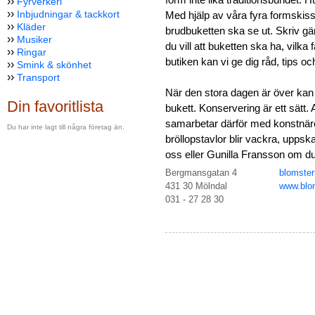
››
Fyrverkeri
››
Inbjudningar & tackkort
Med hjälp av våra fyra formskisse
››
Kläder
brudbuketten ska se ut. Skriv gä
››
Musiker
du vill att buketten ska ha, vilka
››
Ringar
butiken kan vi ge dig råd, tips o
››
Smink & skönhet
››
Transport
När den stora dagen är över kan d
Din favoritlista
bukett. Konservering är ett sätt. 
samarbetar därför med konstnär
Du har inte lagt till några företag än.
bröllopstavlor blir vackra, upps
oss eller Gunilla Fransson om du 
Bergmansgatan 4
blomste
431 30 Mölndal
www.blo
031 - 27 28 30