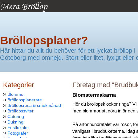
Bröllopsplaner?
Här hittar du allt du behöver för ett lyckat bröllop i
Göteborg med omnejd. Stort eller litet, lyxigt eller 
Kategorier
Företag med "Brudbuke
››
Blommor
Blomstermakarna
››
Bröllopsplanerare
Hör du bröllopsklockor ringa? Vi h
››
Bröllopsresa & smekmånad
››
med blommor att göra inför den 
Bröllopssviter
››
Catering
››
Dukning
På artonhundratalet var rosor, fö
››
Festlokaler
vanligast i brudbuketterna. Idag ä
››
Fotografer
form inte lika traditionsbundet. Hu